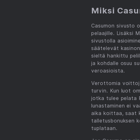
Miksi Casu
Casumon sivusto on
pelaajille. Lisäksi
sivustolla asioimin
säätelevät kasinon
sieltä hankittu pel
ja kohdalle osuu su
veroasioista.
Verottomia voitto
turvin. Kun luot om
jotka tulee pelata
lunastaminen ei va
aika koittaa, saat 
talletusbonuksen k
tuplataan.