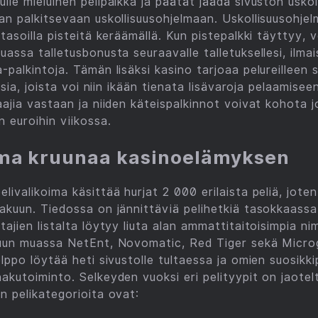
le mieluinen pelipaikka ja päätät jäädä sivuston uskoll
an palkitsevaan uskollisuusohjelmaan. Uskollisuusohje
tasoilla pisteitä keräämällä. Kun pistepalkki täyttyy, 
assa talletusbonusta seuraavalle talletuksellesi, ilmai
palkintoja. Tämän lisäksi kasino tarjoaa pelureilleen s
uksia, joista voi niin ikään tienata lisävaroja pelaamise
ajia vastaan ja niiden käteispalkinnot voivat kohota j
n euroihin viikossa.
ima kruunaa kasinoelämyksen
ivalikoima käsittää hurjat 2 000 erilaista peliä, jote
akuun. Tiedossa on jännittäviä pelihetkiä tasokkaassa 
ajien listalta löytyy liuta alan ammattitaitoisimpia nim
muun muassa NetEnt, Novomatic, Red Tiger sekä Micro
lppo löytää heti sivustolle tultaessa ja omien suosikki
akutoiminto. Selkeyden vuoksi eri pelityypit on jaote
n pelikategorioita ovat: