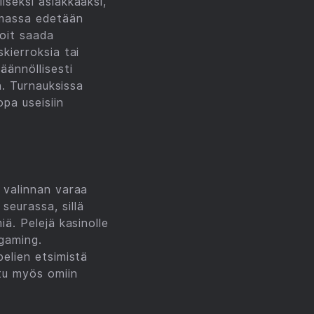
iseksi asiakkaaksi,
lmassa edetään
voit saada
skierroksia tai
äännöllisesti
en. Turnauksissa
opa useisiin
n valinnan varaa
seurassa, sillä
iä. Pelejä kasinolle
gaming.
pelien etsimistä
ltu myös omiin