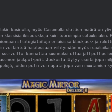
lakin kasinolla, myös Casumolla slottien määrä on ylivo
n klassisia ikisuosikkeja kuin tuoreimpia uutuuksiakin.
omaan strategiataitoja erilaisissa blackjack- ja rulett
in voi lähteä halutessaan viihtymään myös reaaliaikaise
 suurvoitto, kannattaa suunnaksi ottaa jättipottipelien
 Casumon jackpot-pelit. Joukosta löytyy useita jopa mil
ipelejä, joiden potin voi napata jopa vain muutamien 